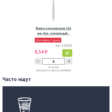
Вилка одноразовая 162
мм, бел., кукурузный…
Доставка 7 дней
Арт: 105002
8,54 ₽
за штуку
(продается кратно упаковке)
Часто ищут