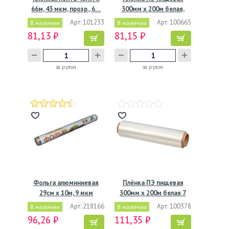
66м, 43 мкм, прозр., 6…
300мм х 200м белая,
7мкм
Арт: 101233
Арт: 100665
В наличии
В наличии
81,13 ₽
81,15 ₽
за рулон
за рулон
Фольга алюминиевая
Плёнка ПЭ пищевая
29см х 10м, 9 мкм
300мм х 200м белая 7
Эконом…
мкм
Арт: 218166
Арт: 100378
В наличии
В наличии
96,26 ₽
111,35 ₽