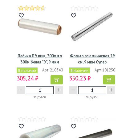
Плёнка ПЭ пищ. 300мм х
Фольга алюминиевая 29
300м белая "Э", 9 мкм
см, 9 мкм Супер
эконом…
Арт: 210340
Арт: 101250
В наличии
В наличии
305,24 ₽
350,23 ₽
за рулон
за рулон