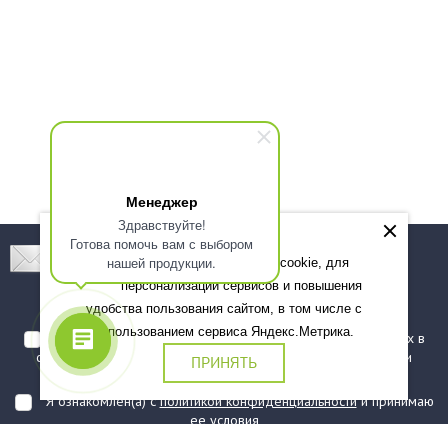
Менеджер
Здравствуйте!
Готова помочь вам с выбором
Подпишитесь! Новинки, скидки, предложения!
нашей продукции.
Мы используем файлы cookie, для
персонализации сервисов и повышения
Подписаться
удобства пользования сайтом, в том числе с
использованием сервиса Яндекс.Метрика.
Я даю согласие на обработку моих персональных данных в
соответствии с
политикой обработки персональных данных
и
ПРИНЯТЬ
подтверждаю, что ознакомлен(а) с ними
Я ознакомлен(а) с
политикой конфиденциальности
и принимаю
ее условия