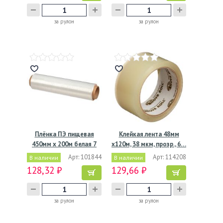
за рулон
за рулон
Плёнка ПЭ пищевая
Клейкая лента 48мм
450мм х 200м белая 7
х120м, 38 мкм, прозр., 6…
мкм…
Арт: 101844
Арт: 114208
В наличии
В наличии
128,32 ₽
129,66 ₽
за рулон
за рулон