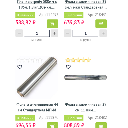
Пленка стрейч 500мм х
Фольга алюминиевая 29
195м, 1,8 кг, 20 мкм,…
см, 9 мкм Стандартная…
Арт: 114492
Арт: 218431
В наличии
В наличии
588,82 ₽
639,83 ₽
за рулон
за рулон
Фольга алюминиевая 44
Фольга алюминиевая 29
см Стандартная МП-М
см, 11 мкм…
10…
Арт: 111870
Арт: 218482
В наличии
В наличии
696,55 ₽
808,89 ₽