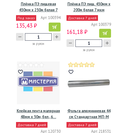
Плёнка ПЭ пищевая
Плёнка ПЭ пищ. 450мм х
450мм х 250м белая 7
200м белая 7 мкм
мкм…
Арт: 100394
Под заказ
Доставка 7 дней
135,43 ₽
Арт: 100379
161,18 ₽
за рулон
за рулон
Клейкая лента малярная
Фольга алюминиевая 44
48мм х 50м, бел., 6…
см Стандартная МП-М
1…
Доставка 7 дней
Доставка 7 дней
Арт: 120730
Арт: 218531