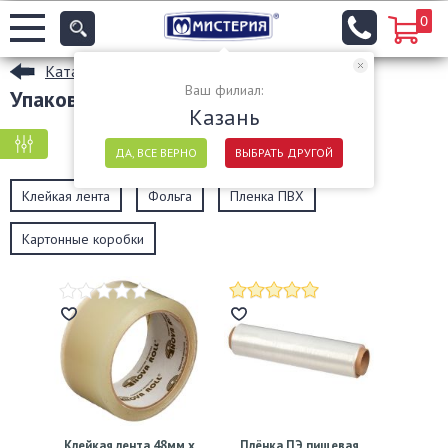
0
Каталог
Ваш филиал:
Упаковочные материалы в Казани
Казань
КРУПНАЯ ФАСОВКА
МЕЛКАЯ ФАСОВКА
ДА, ВСЕ ВЕРНО
ВЫБРАТЬ ДРУГОЙ
Клейкая лента
Фольга
Пленка ПВХ
Картонные коробки
Клейкая лента 48мм х
Плёнка ПЭ пищевая