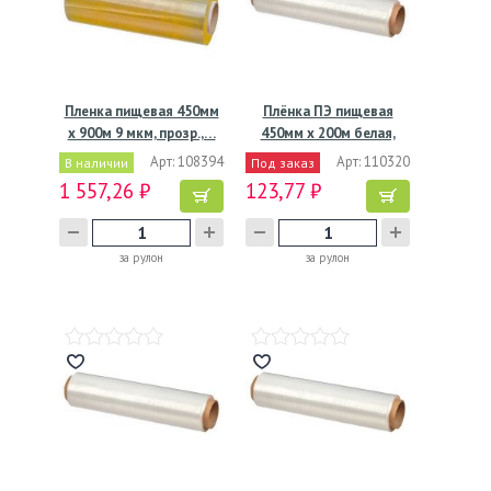
Пленка пищевая 450мм
Плёнка ПЭ пищевая
х 900м 9 мкм, прозр.,…
450мм х 200м белая,
7мкм,…
Арт: 108394
Арт: 110320
В наличии
Под заказ
1 557,26 ₽
123,77 ₽
за рулон
за рулон