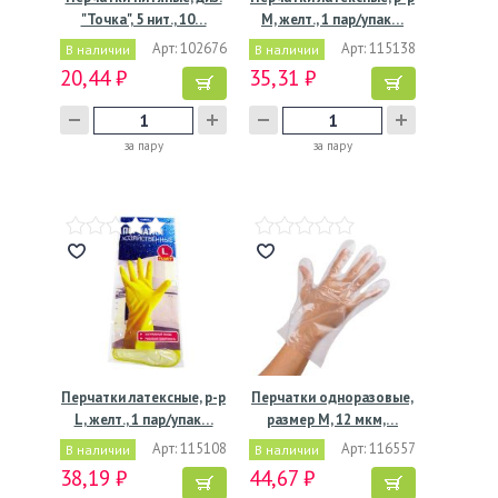
"Точка", 5 нит., 10…
M, желт., 1 пар/упак…
Арт: 102676
Арт: 115138
В наличии
В наличии
20,44 ₽
35,31 ₽
за пару
за пару
Перчатки латексные, р-р
Перчатки одноразовые,
L, желт., 1 пар/упак…
размер М, 12 мкм,…
Арт: 115108
Арт: 116557
В наличии
В наличии
38,19 ₽
44,67 ₽