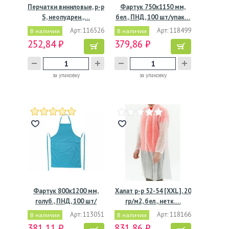
Перчатки виниловые, р-р
Фартук 750х1150 мм,
S, неопудрен.,…
бел., ПНД, 100 шт/упак…
Арт: 116526
Арт: 118499
В наличии
В наличии
252,84 ₽
379,86 ₽
за упаковку
за упаковку
Фартук 800х1200 мм,
Халат р-р 52-54 [XXL], 20
голуб., ПНД, 100 шт/
гр/м2, бел., нетк.…
упак…
Арт: 113051
Арт: 118166
В наличии
В наличии
381,11 ₽
831,86 ₽