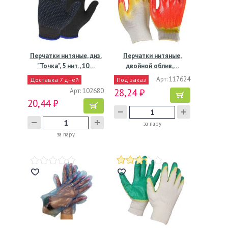
Перчатки нитяные, диз.
Перчатки нитяные,
"Точка", 5 нит., 10…
двойной облив,…
Арт: 117624
Доставка 7 дней
Под заказ
Арт: 102680
28,24 ₽
20,44 ₽
за пару
за пару