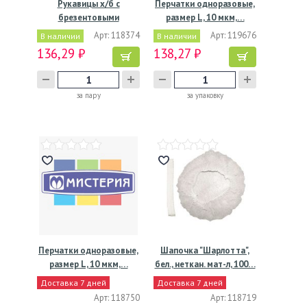
Рукавицы х/б с
Перчатки одноразовые,
брезентовыми
размер L, 10 мкм,…
наладонниками…
Арт: 118374
Арт: 119676
В наличии
В наличии
136,29 ₽
138,27 ₽
за пару
за упаковку
Перчатки одноразовые,
Шапочка "Шарлотта",
размер L, 10 мкм,…
бел., неткан. мат-л, 100…
Доставка 7 дней
Доставка 7 дней
Арт: 118750
Арт: 118719