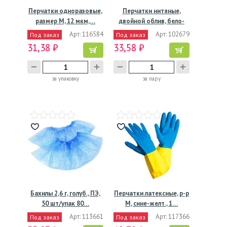
Перчатки одноразовые,
Перчатки нитяные,
размер М, 12 мкм,…
двойной облив, бело-
зел.,…
Арт: 116584
Арт: 102679
Под заказ
Под заказ
31,38 ₽
33,58 ₽
за упаковку
за пару
Бахилы 2,6 г, голуб., ПЭ,
Перчатки латексные, р-р
50 шт/упак 80…
M, сине-желт., 1…
Арт: 113661
Арт: 117366
Под заказ
Под заказ