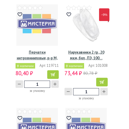
−9%
Перчатки
Нарукавники 2 гр., 20
нитровиниловые, р-р M,
мкм, бел., ПЭ, 100…
неопудрен.,…
Арт: 119711
Арт: 101008
В наличии
В наличии
80,40 ₽
73,44 ₽
80,78 ₽
за упаковку
за упаковку