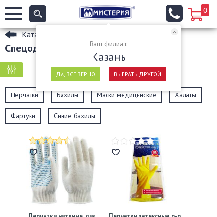
0
Каталог
Ваш филиал:
Спецодежда оптом в Казани
Казань
КРУПНАЯ ФАСОВКА
МЕЛКАЯ ФАСОВКА
ДА, ВСЕ ВЕРНО
ВЫБРАТЬ ДРУГОЙ
Перчатки
Бахилы
Маски медицинские
Халаты
Фартуки
Синие бахилы
Перчатки нитяные, диз.
Перчатки латексные, р-р