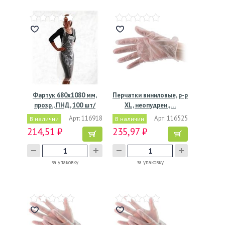
Фартук 680х1080 мм,
Перчатки виниловые, р-р
прозр., ПНД, 100 шт/
XL, неопудрен.,…
упак…
Арт: 116918
Арт: 116525
В наличии
В наличии
214,51 ₽
235,97 ₽
за упаковку
за упаковку