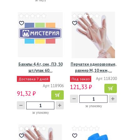
за пару
Бахилы 4,4 г, син., ПЭ, 50
Перчатки одноразовые,
шт/упак 60…
размер M, 10 мкм,…
Арт: 118200
Доставка 7 дней
Под заказ
Арт: 118906
121,33 ₽
91,32 ₽
за упаковку
за упаковку