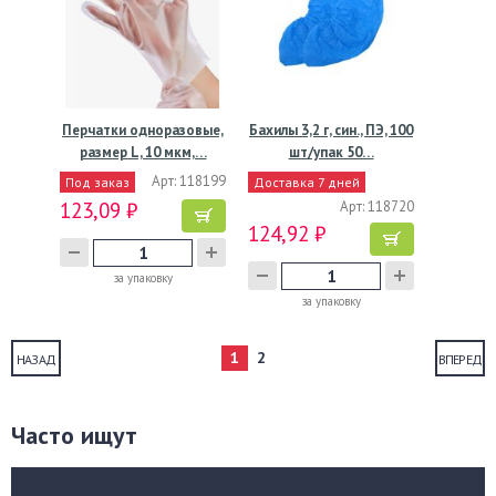
Перчатки одноразовые,
Бахилы 3,2 г, син., ПЭ, 100
размер L, 10 мкм,…
шт/упак 50…
Арт: 118199
Под заказ
Доставка 7 дней
123,09 ₽
Арт: 118720
124,92 ₽
за упаковку
за упаковку
1
2
НАЗАД
ВПЕРЕД
Часто ищут