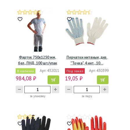
Фартук 750х1250 мм,
Перчатки нитяные, диз.
бел., ПНД, 100 шт/упак
"Точка", 4 нит., 10…
5…
Арт: 432011
Арт: 430399
В наличии
Под заказ
984,08 ₽
19,05 ₽
за упаковку
за пару