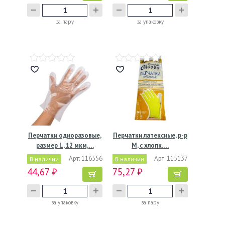
за пару
за упаковку
Перчатки одноразовые,
Перчатки латексные, р-р
размер L, 12 мкм,…
M, с хлопк.…
Арт: 116556
Арт: 115137
В наличии
В наличии
44,67 ₽
75,27 ₽
за упаковку
за пару