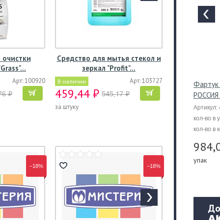
 очистки
Средство для мытья стекол и
"Grass"…
зеркал "Profit"…
Арт: 100920
Арт: 103727
В наличии
Фартук 
459,44 ₽
76 ₽
545,17 ₽
РОССИЯ
за штуку
Артикул:
кол-во в 
кол-во в 
984,
упак
−18%
−18%
До
А