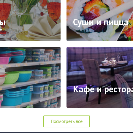
ды
Суши и пицца
г
Кафе и ресто
Посмотреть все