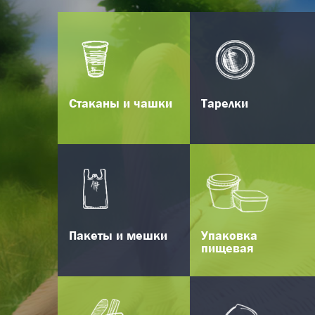
Стаканы и чашки
Тарелки
Пакеты и мешки
Упаковка
пищевая