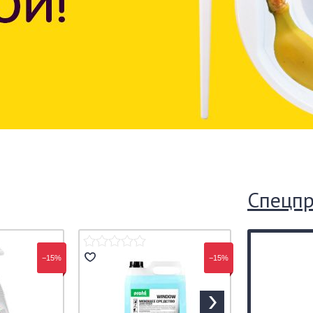
Спецп
−15%
−15%