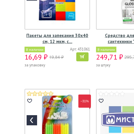
Пакеты для запекания 30х40
Средство для
см, 12 мкм, с…
сантехники 
Арт: 431061
В наличии
В наличии
16,69 ₽
249,71 ₽
19,84 ₽
295,
за упаковку
за штуку
−31%