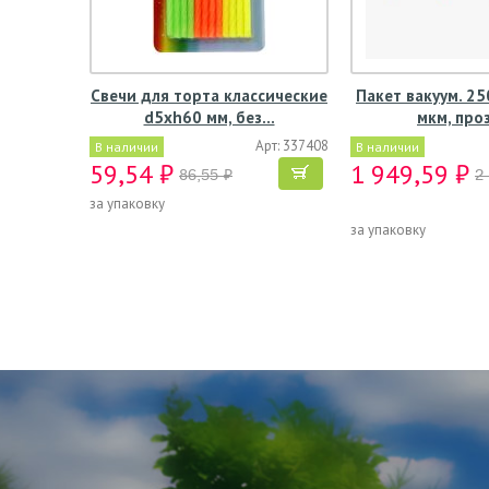
Свечи для торта классические
Пакет вакуум. 2
d5хh60 мм, без…
мкм, про
Арт: 337408
В наличии
В наличии
59,54 ₽
1 949,59 ₽
86,55 ₽
2
за упаковку
за упаковку