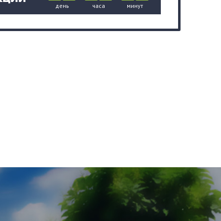
день
часа
минут