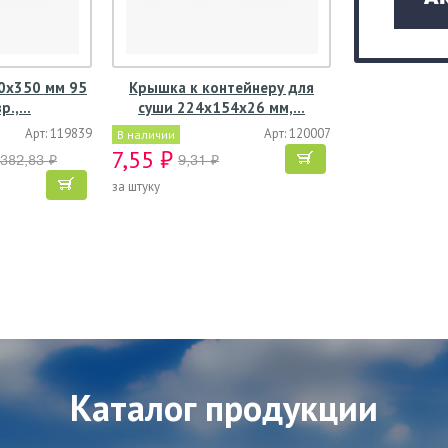
50х350 мм 95
Крышка к контейнеру для
зр.,…
суши 224х154х26 мм,…
Арт: 119839
Арт: 120007
В наличии
7,55 ₽
 382,83 ₽
9,31 ₽
за штуку
Каталог продукции