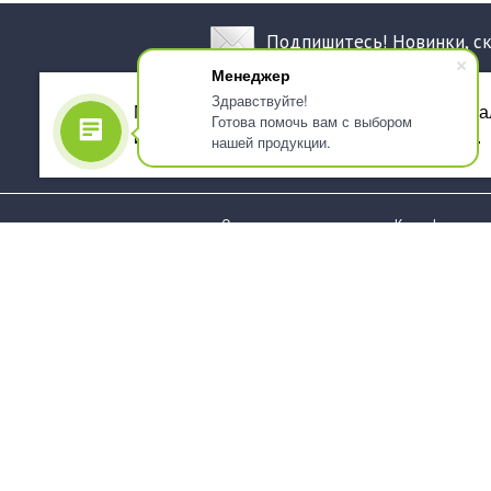
Подпишитесь! Новинки, с
Менеджер
Здравствуйте!
Мы используем файлы cookie, для персона
Готова помочь вам с выбором
использованием сервиса Яндекс.Метрика.
нашей продукции.
О компании
Как оформить 
Услуги
Доставка
О нас
Государствен
заказчикам
Информация
Карта сайта
Юридическая
Информация
Стаканы и чашки
Пакеты и мешк
Тарелки
Упаковка пище
Приборы столовые,
Салфетки и ска
комплекты
бумажные