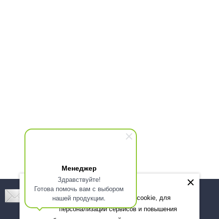
Менеджер
Здравствуйте!
Готова помочь вам с выбором
Подпишитесь! Новинки, скидки, предложения!
нашей продукции.
Мы используем файлы cookie, для
персонализации сервисов и повышения
Подписаться