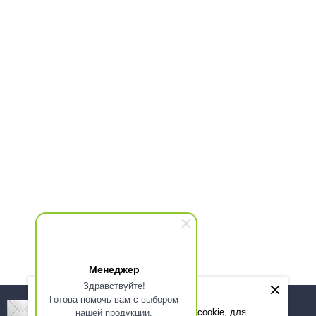
Менеджер
Здравствуйте!
Готова помочь вам с выбором
Подпишитесь! Новинки, скидки, предложения!
нашей продукции.
Мы используем файлы cookie, для