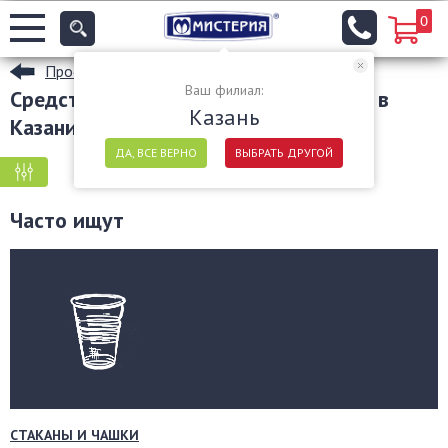
0
Профессиональная химия для уборки
Ваш филиал:
Средства для мытья стекол и зеркал в
Казань
Казани
ДА, ВСЕ ВЕРНО
ВЫБРАТЬ ДРУГОЙ
КРУПНАЯ ФАСОВКА
МЕЛКАЯ ФАСОВКА
Часто ищут
СТАКАНЫ И ЧАШКИ